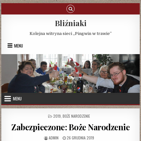
Skip
to
content
Bliźniaki
Kolejna witryna sieci „Pingwin w trawie”
MENU
MENU
POSTED
2019
,
BOŻE NARODZENIE
IN
Zabezpieczone: Boże Narodzenie
AUTHOR:
PUBLISHED
ADMIN
26 GRUDNIA 2019