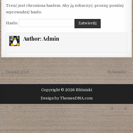
DATE:
Treść jest chroniona hasłem. Aby ją zobaczyć, proszę poniżej
wprowadzić hasło:
Hasło:
Author:
Admin
Nawigacja
← Inwałd 2019
Sylwester →
wpisu
Copyright © 2026 Bliźniaki
Design by ThemesDNA.com