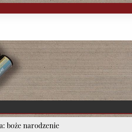
a:
boże narodzenie