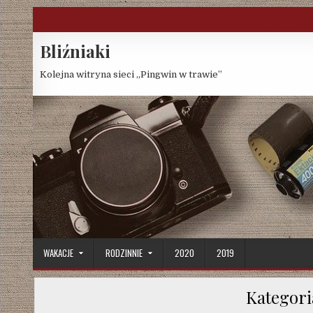
Skip
to
content
Bliźniaki
Kolejna witryna sieci „Pingwin w trawie”
WAKACJE
RODZINNIE
2020
2019
Kategori