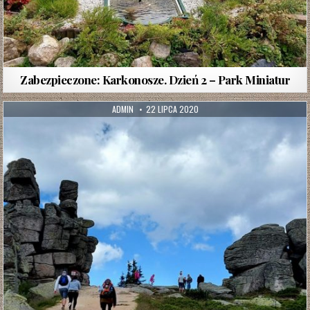
Zabezpieczone: Karkonosze. Dzień 2 – Park Miniatur
AUTHOR:
PUBLISHED
ADMIN
22 LIPCA 2020
DATE: