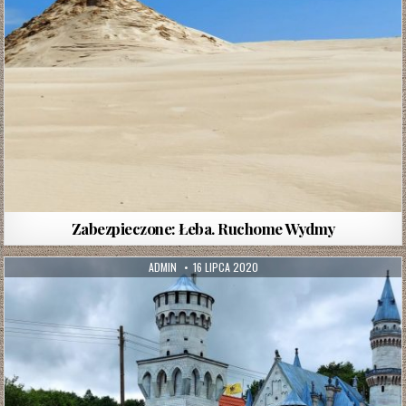
Zabezpieczone: Łeba. Ruchome Wydmy
AUTHOR:
PUBLISHED
ADMIN
16 LIPCA 2020
DATE: