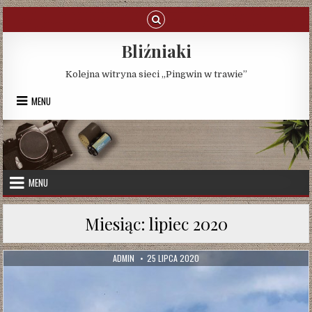
Skip
to
content
Bliźniaki
Kolejna witryna sieci „Pingwin w trawie”
MENU
MENU
Miesiąc:
lipiec 2020
AUTHOR:
PUBLISHED
ADMIN
25 LIPCA 2020
DATE: