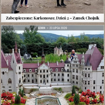
Zabezpieczone: Karkonosze. Dzień 2 – Zamek Chojnik
AUTHOR:
PUBLISHED
ADMIN
23 LIPCA 2020
DATE: