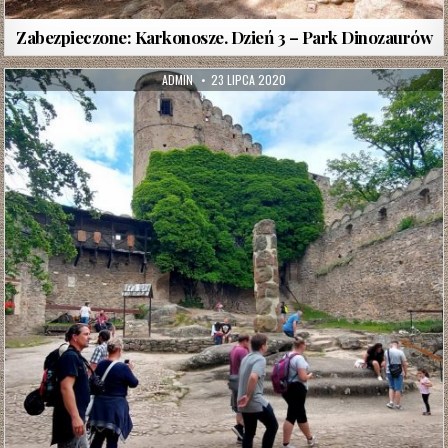
Zabezpieczone: Karkonosze. Dzień 3 – Park Dinozaurów
AUTHOR:
PUBLISHED
ADMIN
23 LIPCA 2020
DATE: