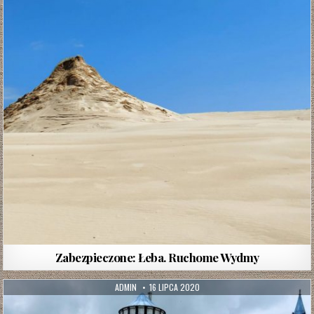
Zabezpieczone: Łeba. Ruchome Wydmy
AUTHOR:
PUBLISHED
ADMIN
16 LIPCA 2020
DATE: