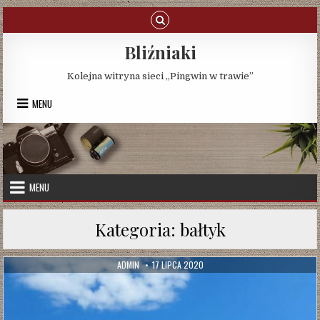
Skip
to
content
Bliźniaki
Kolejna witryna sieci „Pingwin w trawie”
MENU
MENU
Kategoria:
bałtyk
AUTHOR:
PUBLISHED
ADMIN
17 LIPCA 2020
DATE: