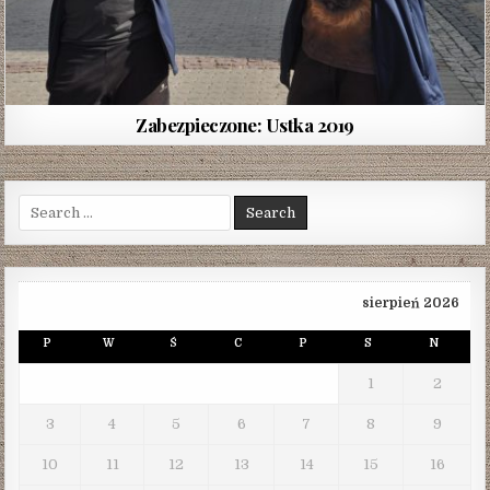
Zabezpieczone: Ustka 2019
Search
for:
sierpień 2026
P
W
Ś
C
P
S
N
1
2
3
4
5
6
7
8
9
10
11
12
13
14
15
16