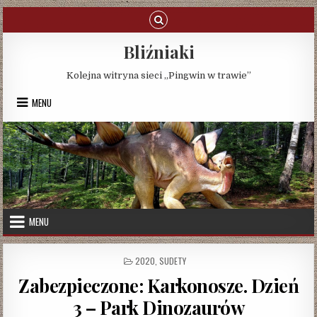
Skip
to
content
Bliźniaki
Kolejna witryna sieci „Pingwin w trawie”
MENU
MENU
POSTED
2020
,
SUDETY
IN
Zabezpieczone: Karkonosze. Dzień
3 – Park Dinozaurów