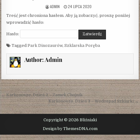
AUTHOR:
PUBLISHED
ADMIN
24 LIPCA 2020
DATE:
Treść jest chroniona hasłem. Aby ją zobaczyć, proszę poniżej
wprowadzić hasło:
Hasło:
Tagged
Park Dinozaurów
,
Szklarska Poręba
Author:
Admin
Nawigacja
← Karkonosze. Dzień 2 – Zamek Chojnik
wpisu
Karkonosze. Dzień 3 – Wodospad Szklarki →
Copyright © 2026 Bliźniaki
Design by ThemesDNA.com